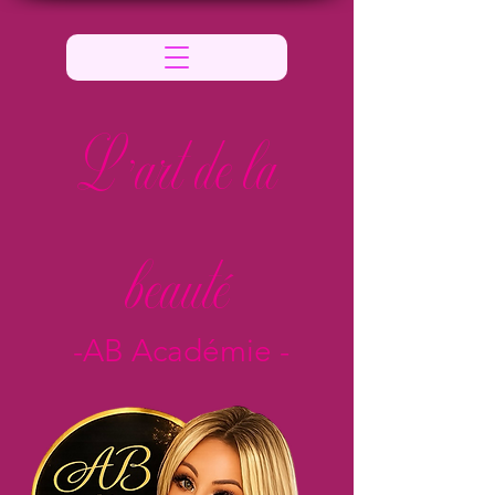
L 'art de la
beauté
-AB Académie -