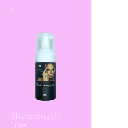
Shampoing cils
Prix
11,90 €