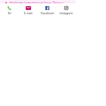
Maîtriser la technique Spray Tan sur
toutes les carnations.
Tel
E-mail
Facebook
Instagram
Réaliser un bronzage uniforme,
naturel et durable.
Comprendre les règles d’hygiène et
de sécurité.
Proposer la prestation comme service
professionnel en institut.
Public visé : accessible à tous, idéal
pour esthéticiennes, prothésistes
ongulaires ou personnes en
reconversion.
Moyens pédagogiques :
Support de cours complet (produits,
techniques, protocoles).