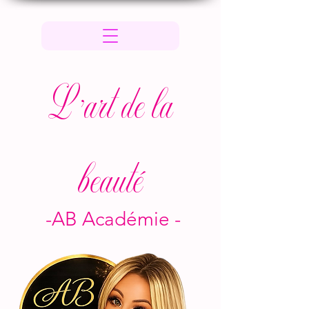
L 'art de la
beauté
-AB Académie -