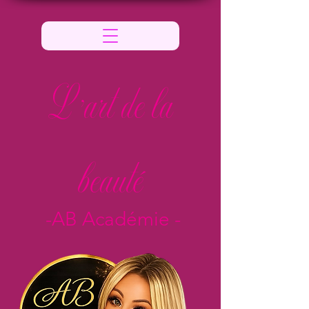
L 'art de la
beauté
-AB Académie -