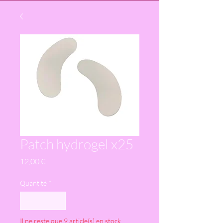
Patch hydrogel x25
Prix
12,00 €
Quantité
*
Il ne reste que 9 article(s) en stock