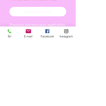
Ajouter au panier
Precision extreme pour application
de divers liquides
Conseil : Prélever le produit grâce a
Tel
E-mail
Facebook
Instagram
son embout absorbant
à utiliser avec le primer ou le
remover ou tout autre produit
concernant l embellissement du
regard.
Les couleurs peuvent varier selon
l’arrivage