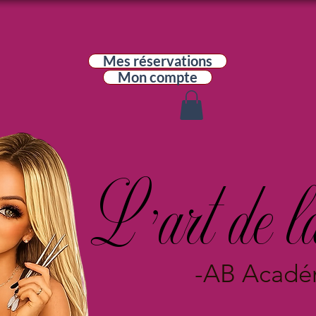
Mes réservations
Mon compte
L 'art de l
-AB Académ