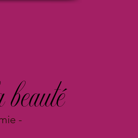
a beauté
ie -