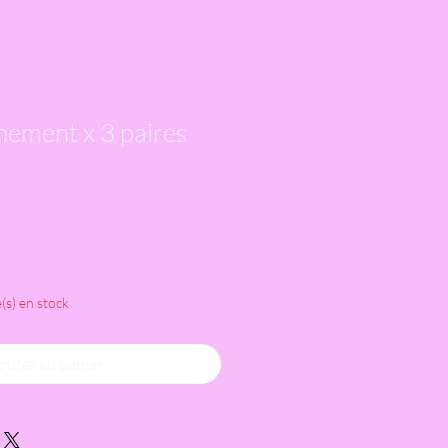
înement x 3 paires
e(s) en stock
outer au panier