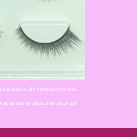
 a la pose du cil a cil mixte ou volume
les bandes de cils pour les placer sur