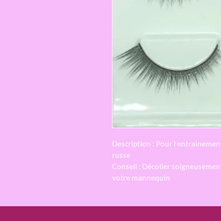
Description : Pour l entrainement
russe
Conseil : Décoller soigneusement 
votre mannequin