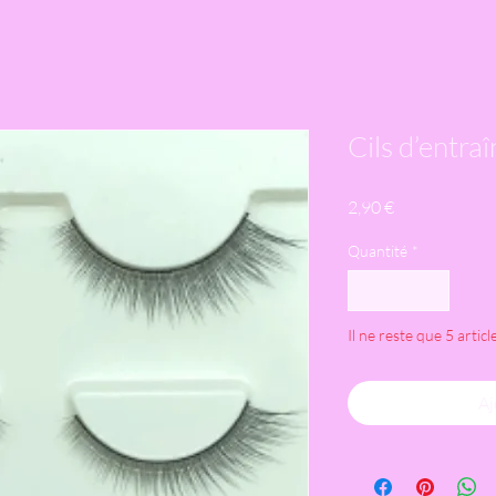
Cils d’entra
Prix
2,90 €
Quantité
*
Il ne reste que 5 articl
Aj