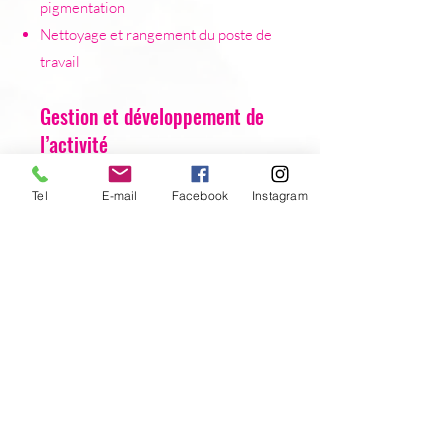
pigmentation
Nettoyage et rangement du poste de
travail
Gestion et développement de
l’activité
La formation intègre également un
Tel
E-mail
Facebook
Instagram
volet dédié à la gestion et à la
promotion de votre activité :
Calcul des coûts
Argumentaire de vente
Choix des fournisseurs
Positionnement et tarification des
prestations
Ces éléments sont essentiels pour
exercer en toute autonomie et
développer une activité rentable.