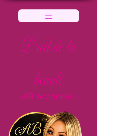
L 'art de la
beauté
-AB Académie -